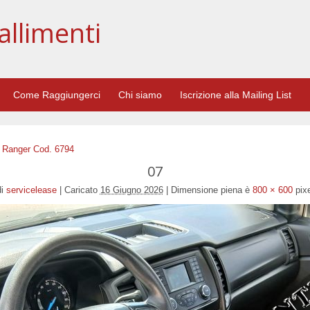
allimenti
Come Raggiungerci
Chi siamo
Iscrizione alla Mailing List
d Ranger Cod. 6794
07
i
servicelease
|
Caricato
16 Giugno 2026
|
Dimensione piena è
800 × 600
pixe