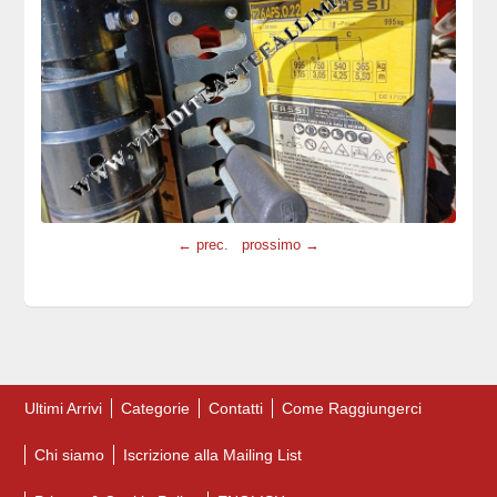
← prec.
prossimo →
Ultimi Arrivi
Categorie
Contatti
Come Raggiungerci
Chi siamo
Iscrizione alla Mailing List