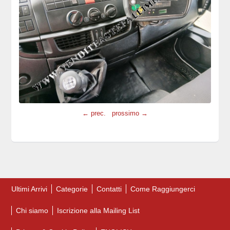
← prec.
prossimo →
Ultimi Arrivi
Categorie
Contatti
Come Raggiungerci
Chi siamo
Iscrizione alla Mailing List