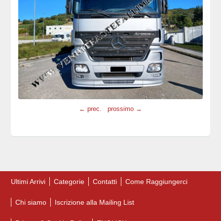
← prec.
prossimo →
Ultimi Arrivi
Categorie
Contatti
Come Raggiungerci
Chi siamo
Iscrizione alla Mailing List