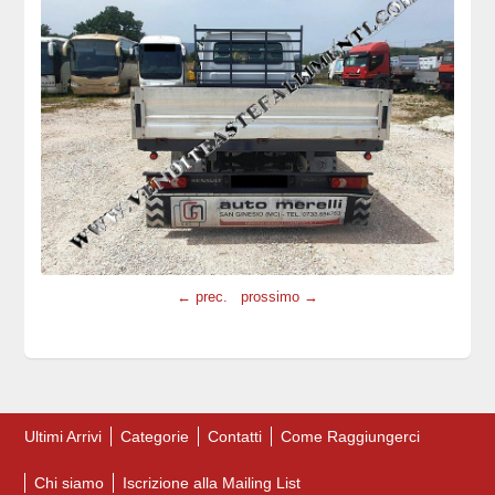
← prec.
prossimo →
Ultimi Arrivi
Categorie
Contatti
Come Raggiungerci
Chi siamo
Iscrizione alla Mailing List