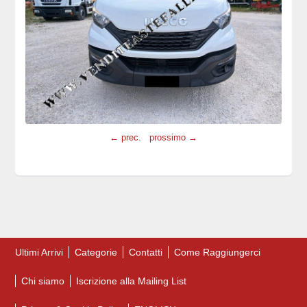
← prec.
prossimo →
Ultimi Arrivi
Categorie
Contatti
Come Raggiungerci
Chi siamo
Iscrizione alla Mailing List