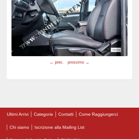
← prec.
prossimo →
Ultimi Arrivi
Categorie
Contatti
Come Raggiungerci
Chi siamo
Iscrizione alla Mailing List