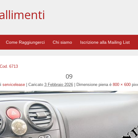
allimenti
Come Raggiungerci
Chi siamo
Iscrizione alla Mailing List
 Cod. 6713
09
i
servicelease
|
Caricato
3 Febbraio 2026
|
Dimensione piena è
800 × 600
pix