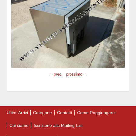
← prec.
prossimo →
Ultimi Arrivi
Categorie
Contatti
Come Raggiungerci
Chi siamo
Iscrizione alla Mailing List