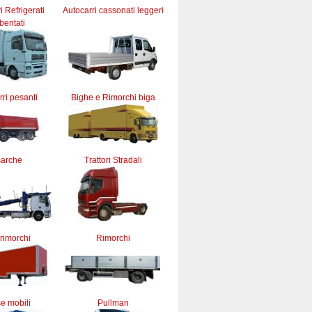
ri Refrigerati
Autocarri cassonati leggeri
bentati
ri pesanti
Bighe e Rimorchi biga
sarche
Trattori Stradali
rimorchi
Rimorchi
e mobili
Pullman