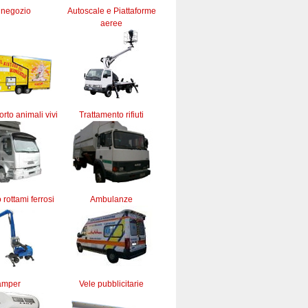
 negozio
Autoscale e Piattaforme
aeree
orto animali vivi
Trattamento rifiuti
 rottami ferrosi
Ambulanze
amper
Vele pubblicitarie