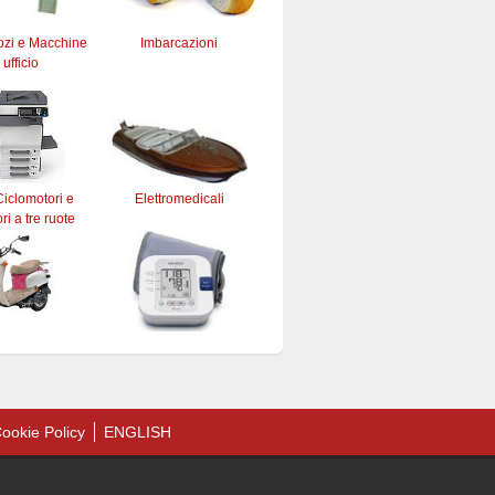
ozi e Macchine
Imbarcazioni
 ufficio
iclomotori e
Elettromedicali
ri a tre ruote
ookie Policy
ENGLISH