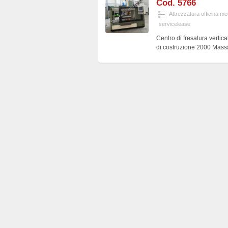
Cod. 5766
Attrezzatura officina m
servicelease
Centro di fresatura verti
di costruzione 2000 Mass