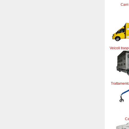
Carri
Veicoli trasp
Trattamento
C