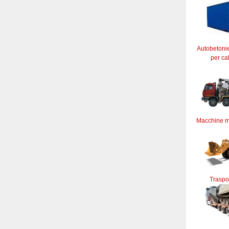
Autobetoni
per ca
Macchine m
Traspor