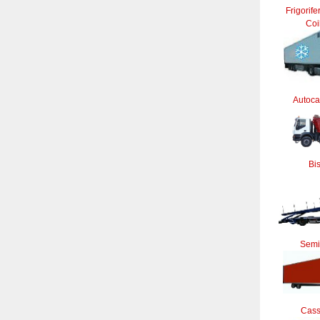
Frigorife
Coi
Autocar
Bi
Semi
Cass