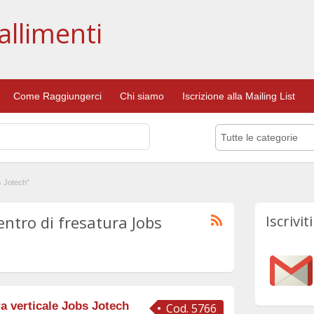
allimenti
Come Raggiungerci
Chi siamo
Iscrizione alla Mailing List
Tutte le categorie
s Jotech"
entro di fresatura Jobs
Iscrivit
ra verticale Jobs Jotech
Cod. 5766