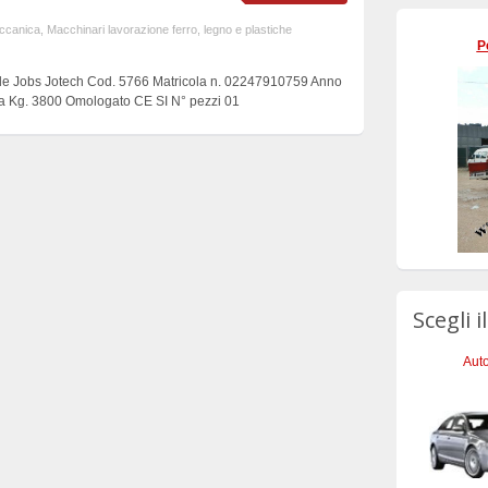
eccanica
,
Macchinari lavorazione ferro, legno e plastiche
P
cale Jobs Jotech Cod. 5766 Matricola n. 02247910759 Anno
a Kg. 3800 Omologato CE SI N° pezzi 01
Scegli i
Auto