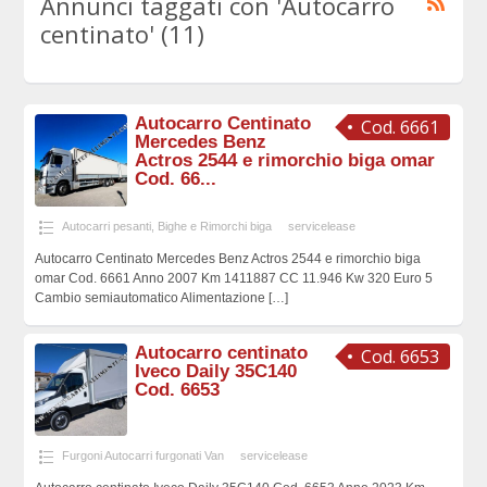
Annunci taggati con 'Autocarro
centinato' (11)
Autocarro Centinato
Cod. 6661
Mercedes Benz
Actros 2544 e rimorchio biga omar
Cod. 66...
Autocarri pesanti
,
Bighe e Rimorchi biga
servicelease
Autocarro Centinato Mercedes Benz Actros 2544 e rimorchio biga
omar Cod. 6661 Anno 2007 Km 1411887 CC 11.946 Kw 320 Euro 5
Cambio semiautomatico Alimentazione
[…]
Autocarro centinato
Cod. 6653
Iveco Daily 35C140
Cod. 6653
Furgoni Autocarri furgonati Van
servicelease