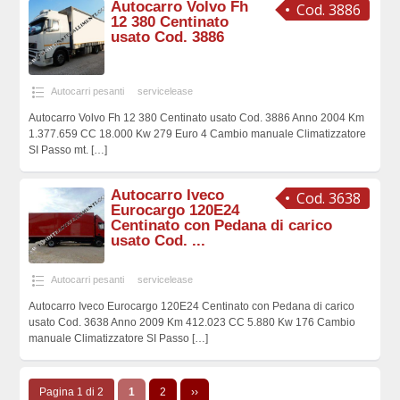
Autocarro Volvo Fh
Cod. 3886
12 380 Centinato
usato Cod. 3886
Autocarri pesanti
servicelease
Autocarro Volvo Fh 12 380 Centinato usato Cod. 3886 Anno 2004 Km
1.377.659 CC 18.000 Kw 279 Euro 4 Cambio manuale Climatizzatore
SI Passo mt.
[…]
Autocarro Iveco
Cod. 3638
Eurocargo 120E24
Centinato con Pedana di carico
usato Cod. ...
Autocarri pesanti
servicelease
Autocarro Iveco Eurocargo 120E24 Centinato con Pedana di carico
usato Cod. 3638 Anno 2009 Km 412.023 CC 5.880 Kw 176 Cambio
manuale Climatizzatore SI Passo
[…]
Pagina 1 di 2
1
2
››