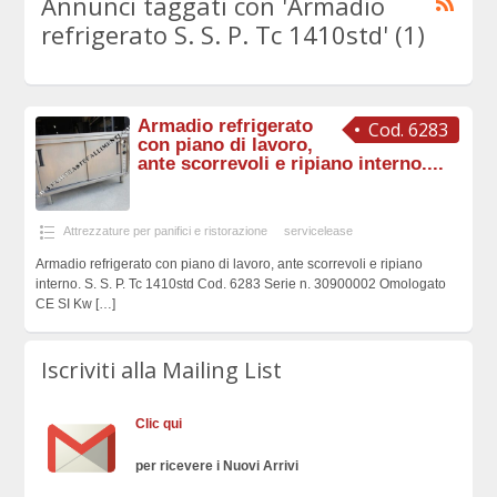
Annunci taggati con 'Armadio
refrigerato S. S. P. Tc 1410std' (1)
Armadio refrigerato
Cod. 6283
con piano di lavoro,
ante scorrevoli e ripiano interno....
Attrezzature per panifici e ristorazione
servicelease
Armadio refrigerato con piano di lavoro, ante scorrevoli e ripiano
interno. S. S. P. Tc 1410std Cod. 6283 Serie n. 30900002 Omologato
CE SI Kw
[…]
Iscriviti alla Mailing List
Clic qui
per ricevere i Nuovi Arrivi