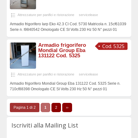
Attrezzature per panifici e ristorazione
servicelease
Armadio frigorifero Iarp Eko 42.3 Cl Cod. 5730 Matricola n. 15cf61039
Serie n. I9840542 Omologato CE SI Volts 230 Hz 50 N° pezzi 01
Armadio frigorifero
Cod. 5325
Mondial Group Eba
131122 Cod. 5325
Attrezzature per panifici e ristorazione
servicelease
Armadio frigorifero Mondial Group Eba 131122 Cod. 5325 Serie n.
710cf88398 Omologato CE SI Volts 230 Hz 50 N° pezzi 01
Pagina 1 di 2
1
2
››
Iscriviti alla Mailing List