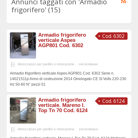
Annunci taggati con 'Armadio
frigorifero' (15)
Armadio frigorifero
Cod. 6302
verticale Aspes
AGP801 Cod. 6302
Attrezzature per panifici e ristorazione
servicelease
Armadio frigorifero verticale Aspes AGP801 Cod. 6302 Serie n.
14021511p Anno di costruzione 2014 Omologato CE SI Volts 220-230
Hz 50-60 N° pezzi 01
Armadio frigorifero
Cod. 6124
verticale. Mareno I.
Top Tn 70 Cod. 6124
Attrezzature per panifici e ristorazione
servicelease