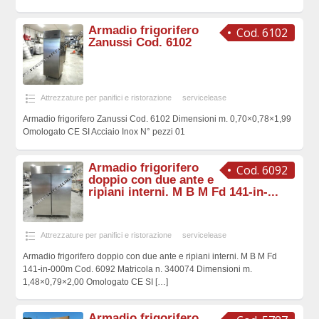
Armadio frigorifero
Cod. 6102
Zanussi Cod. 6102
Attrezzature per panifici e ristorazione
servicelease
Armadio frigorifero Zanussi Cod. 6102 Dimensioni m. 0,70×0,78×1,99
Omologato CE SI Acciaio Inox N° pezzi 01
Armadio frigorifero
Cod. 6092
doppio con due ante e
ripiani interni. M B M Fd 141-in-...
Attrezzature per panifici e ristorazione
servicelease
Armadio frigorifero doppio con due ante e ripiani interni. M B M Fd
141-in-000m Cod. 6092 Matricola n. 340074 Dimensioni m.
1,48×0,79×2,00 Omologato CE SI
[…]
Armadio frigorifero