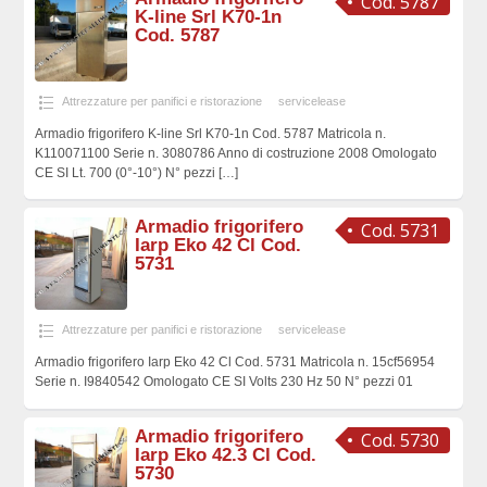
Cod. 5787
K-line Srl K70-1n
Cod. 5787
Attrezzature per panifici e ristorazione
servicelease
Armadio frigorifero K-line Srl K70-1n Cod. 5787 Matricola n.
K110071100 Serie n. 3080786 Anno di costruzione 2008 Omologato
CE SI Lt. 700 (0°-10°) N° pezzi
[…]
Armadio frigorifero
Cod. 5731
Iarp Eko 42 Cl Cod.
5731
Attrezzature per panifici e ristorazione
servicelease
Armadio frigorifero Iarp Eko 42 Cl Cod. 5731 Matricola n. 15cf56954
Serie n. I9840542 Omologato CE SI Volts 230 Hz 50 N° pezzi 01
Armadio frigorifero
Cod. 5730
Iarp Eko 42.3 Cl Cod.
5730