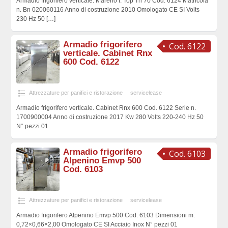
Armadio frigorifero verticale. Mareno I. Top Tn 70 Cod. 6124 Matricola
n. Bn 020060116 Anno di costruzione 2010 Omologato CE SI Volts
230 Hz 50
[…]
Armadio frigorifero
Cod. 6122
verticale. Cabinet Rnx
600 Cod. 6122
Attrezzature per panifici e ristorazione
servicelease
Armadio frigorifero verticale. Cabinet Rnx 600 Cod. 6122 Serie n.
1700900004 Anno di costruzione 2017 Kw 280 Volts 220-240 Hz 50
N° pezzi 01
Armadio frigorifero
Cod. 6103
Alpenino Emvp 500
Cod. 6103
Attrezzature per panifici e ristorazione
servicelease
Armadio frigorifero Alpenino Emvp 500 Cod. 6103 Dimensioni m.
0,72×0,66×2,00 Omologato CE SI Acciaio Inox N° pezzi 01