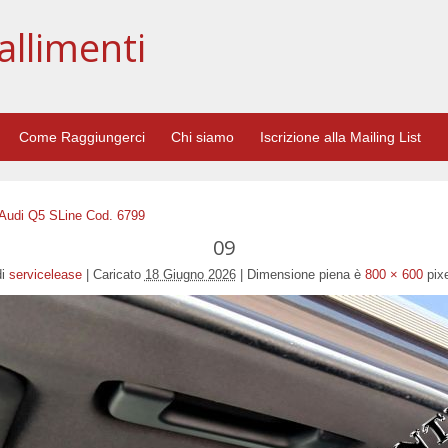
allimenti
Come Raggiungerci
Chi siamo
Iscrizione alla Mailing List
e Audi Q5 SLine Cod. 6799
09
i
servicelease
|
Caricato
18 Giugno 2026
|
Dimensione piena è
800 × 600
pixe