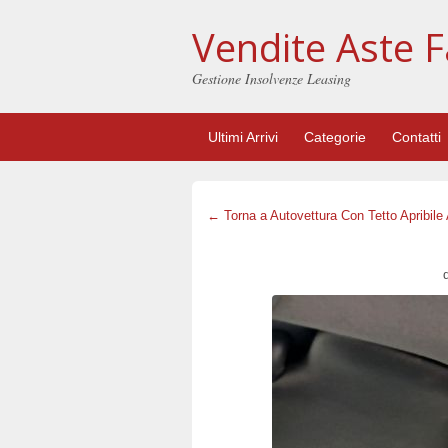
Vendite Aste F
Gestione Insolvenze Leasing
Ultimi Arrivi
Categorie
Contatti
← Torna a Autovettura Con Tetto Apribil
d